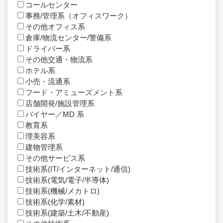
コールセンター
事務/管理系（オフィスワーク）
その他オフィス系
倉庫/物流センター/警備系
ドライバー系
その他交通・物流系
ホテル系
小売・流通系
フード・アミューズメント系
店舗開発/施設管理系
バイヤー／MD 系
教育系
理美容系
建物管理系
その他サービス系
技術系(IT/インターネット/通信)
技術系(電気/電子/半導体)
技術系(機械/メカトロ)
技術系(化学/素材)
技術系(建築/土木/不動産)