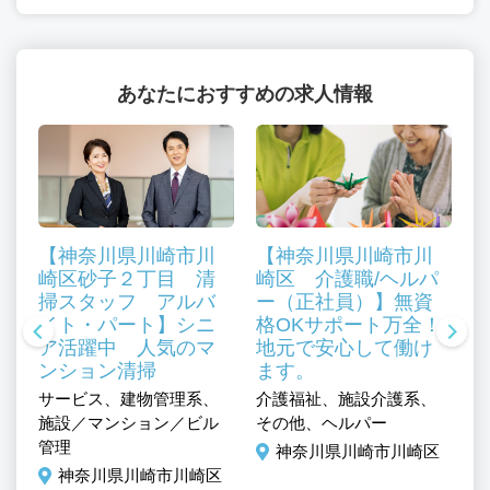
あなたにおすすめの求人情報
【神奈川県川崎市川
【神奈川県川崎市川
崎区砂子２丁目 清
崎区 介護職/ヘルパ
掃スタッフ アルバ
ー（正社員）】無資
、
イト・パート】シニ
格OKサポート万全！
ル
ア活躍中 人気のマ
地元で安心して働け
ンション清掃
ます。
区
サービス、建物管理系、
介護福祉、施設介護系、
介
施設／マンション／ビル
その他、ヘルパー
そ
管理
神奈川県川崎市川崎区
神奈川県川崎市川崎区