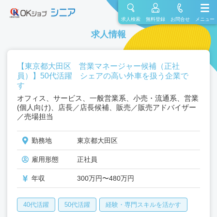
求人検索
無料登録
お問合せ
メニュー
求人情報
【東京都大田区 営業マネージャー候補（正社
員）】50代活躍 シェアの高い外車を扱う企業で
す
オフィス、サービス、一般営業系、小売・流通系、営業
(個人向け)、店長／店長候補、販売／販売アドバイザー
／売場担当
勤務地
東京都大田区
雇用形態
正社員
年収
300万円〜480万円
40代活躍
50代活躍
経験・専門スキルを活かす