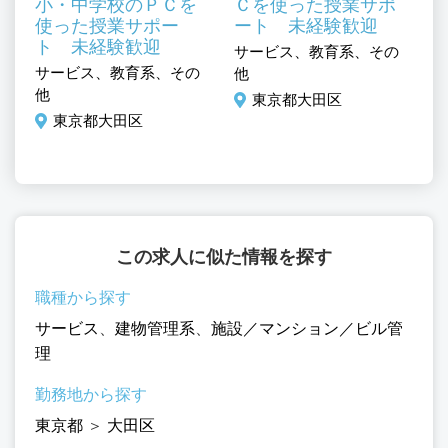
小・中学校のＰＣを
Ｃを使った授業サポ
使った授業サポー
ート 未経験歓迎
ト 未経験歓迎
、
サービス、教育系、その
サ
サービス、教育系、その
ル
他
ュ
他
調
東京都大田区
東京都大田区
この求人に似た情報を探す
職種から探す
サービス
、
建物管理系
、
施設／マンション／ビル管
理
勤務地から探す
東京都
＞
大田区