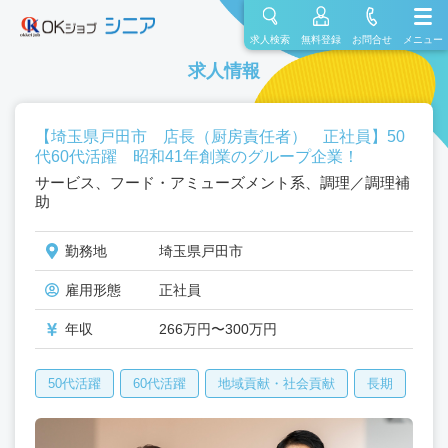
求人検索
無料登録
お問合せ
メニュー
求人情報
【埼玉県戸田市 店長（厨房責任者） 正社員】50
代60代活躍 昭和41年創業のグループ企業！
サービス、フード・アミューズメント系、調理／調理補
助
勤務地
埼玉県戸田市
雇用形態
正社員
年収
266万円〜300万円
50代活躍
60代活躍
地域貢献・社会貢献
長期