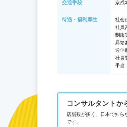
交通手段
京成
待遇・福利厚生
社会
社員
制服
昇給
通信
社員
手当
コンサルタントか
店舗数が多く、日本で知ら
です。