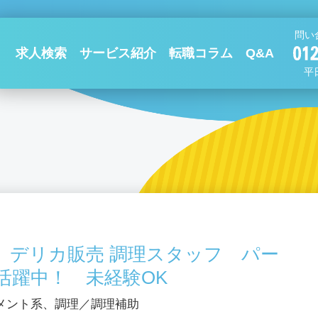
問い
求人検索
サービス紹介
転職コラム
Q&A
平日
 デリカ販売 調理スタッフ パー
活躍中！ 未経験OK
メント系、調理／調理補助