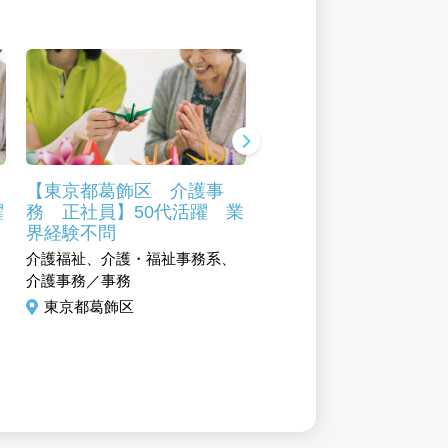
ェ
【東京都葛飾区 介護事
【東京都葛飾区】【パ
躍
務 正社員】50代活躍 業
ト】調理補助・特別養
界経験不問
人ホーム 未経験歓迎
介護福祉、介護・福祉事務系、
サービス、フード・アミュ
介護事務／事務
メント系、調理／調理補助
東京都葛飾区
東京都葛飾区