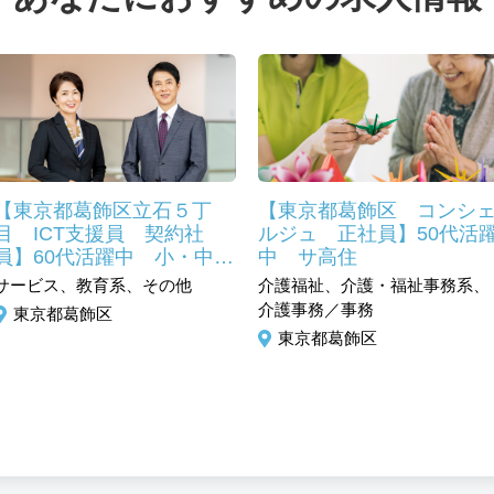
【東京都葛飾区立石５丁
【東京都葛飾区 コンシ
目 ICT支援員 契約社
ルジュ 正社員】50代活
員】60代活躍中 小・中学
中 サ高住
校のＰＣを使った授業サポ
サービス、教育系、その他
介護福祉、介護・福祉事務系、
ート 未経験歓迎
介護事務／事務
東京都葛飾区
東京都葛飾区