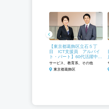
東京都葛飾区 調理師
【東京都葛飾区立石５丁
員】未経験可 シニア
目 ICT支援員 アルバイ
中 福利厚生充実
ト・パート】60代活躍中
小・中学校のＰＣを使った
ビス、フード・アミューズ
サービス、教育系、その他
授業サポート 未経験歓迎
ト系、調理／調理補助
東京都葛飾区
京都葛飾区