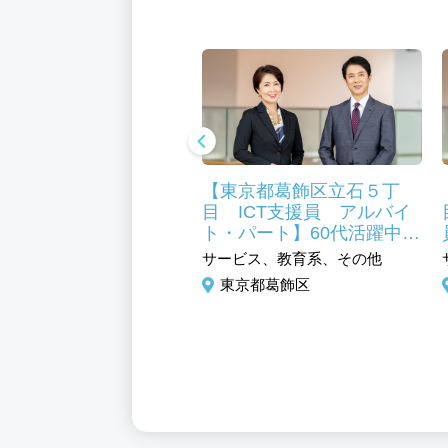
東京都葛飾区 調理師
【東京都葛飾区立石５丁
員】未経験可 シニア
目 ICT支援員 アルバイ
中 福利厚生充実
ト・パート】60代活躍中
小・中学校のＰＣを使った
ビス、フード・アミューズ
サービス、教育系、その他
授業サポート 未経験歓迎
ト系、調理／調理補助
東京都葛飾区
京都葛飾区