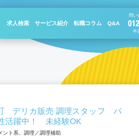
問い
求人検索
サービス紹介
転職コラム
Q&A
平日
町 デリカ販売 調理スタッフ パ
性活躍中！ 未経験OK
メント系、調理／調理補助