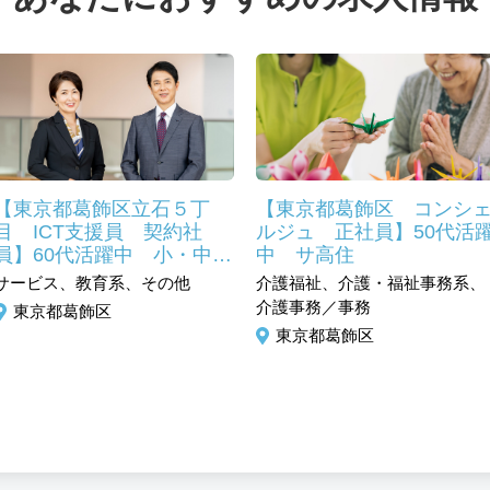
【東京都葛飾区立石５丁
【東京都葛飾区 コンシ
目 ICT支援員 契約社
ルジュ 正社員】50代活
員】60代活躍中 小・中学
中 サ高住
校のＰＣを使った授業サポ
サービス、教育系、その他
介護福祉、介護・福祉事務系、
ート 未経験歓迎
介護事務／事務
東京都葛飾区
東京都葛飾区