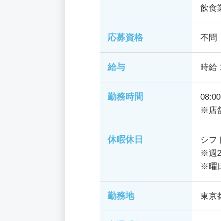
飲食
応募資格
不問
給与
時給 
勤務時間
08:0
※店
休暇休日
シフ
※週
※曜
勤務地
東京