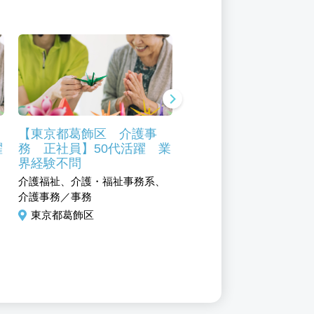
ェ
【東京都葛飾区 介護事
【東京都葛飾区】【パ
躍
務 正社員】50代活躍 業
ト】調理補助・特別養
界経験不問
人ホーム 未経験歓迎
介護福祉、介護・福祉事務系、
サービス、フード・アミュ
介護事務／事務
メント系、調理／調理補助
東京都葛飾区
東京都葛飾区