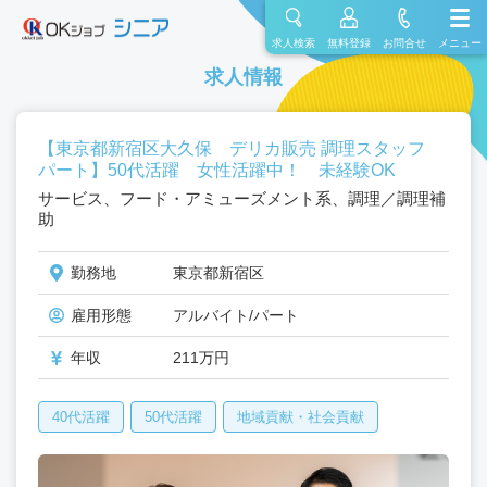
求人検索
無料登録
お問合せ
メニュー
求人情報
【東京都新宿区大久保 デリカ販売 調理スタッフ
パート】50代活躍 女性活躍中！ 未経験OK
サービス、フード・アミューズメント系、調理／調理補
助
勤務地
東京都新宿区
雇用形態
アルバイト/パート
年収
211万円
40代活躍
50代活躍
地域貢献・社会貢献