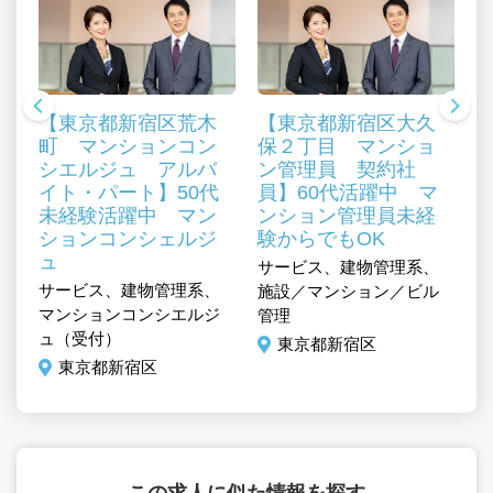
【東京都新宿区荒木
【東京都新宿区大久
町 マンションコン
保２丁目 マンショ
シエルジュ アルバ
ン管理員 契約社
イト・パート】50代
員】60代活躍中 マ
未経験活躍中 マン
ンション管理員未経
、
ションコンシェルジ
験からでもOK
ル
ュ
サービス、建物管理系、
サ
サービス、建物管理系、
施設／マンション／ビル
施
マンションコンシエルジ
管理
管
ュ（受付）
東京都新宿区
東京都新宿区
この求人に似た情報を探す