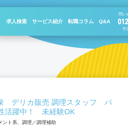
問い
求人検索
サービス紹介
転職コラム
Q&A
平日
泉 デリカ販売 調理スタッフ パ
性活躍中！ 未経験OK
メント系、調理／調理補助