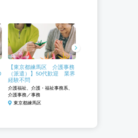
【東京都練馬区 介護事務
【東京都板橋区 セン
0
（派遣）】50代歓迎 業界
長補佐（デイサービ
ポ
経験不問
正社員】シニア活躍中
て
フレッシュ休暇あり
介護福祉、介護・福祉事務系、
介護福祉、介護・福祉事務
介護事務／事務
管理職
東京都練馬区
東京都練馬区