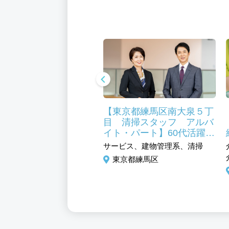
京都練馬区 調理補
【東京都練馬区南大泉５丁
パート】福利厚生充
目 清掃スタッフ アルバ
未経験可 シニア活躍
イト・パート】60代活躍
食事補助あり
中 清掃未経験の方でも安
ビス、フード・アミューズ
サービス、建物管理系、清掃
心の研修制度あり
ト系、調理／調理補助
東京都練馬区
京都練馬区