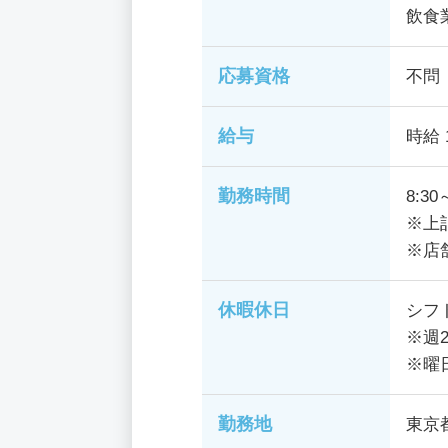
飲食
応募資格
不問
給与
時給 
勤務時間
8:30
※上
※店
休暇休日
シフ
※週
※曜
勤務地
東京