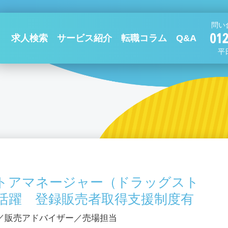
問い
求人検索
サービス紹介
転職コラム
Q&A
平日
トアマネージャー（ドラッグスト
代活躍 登録販売者取得支援制度有
／販売アドバイザー／売場担当