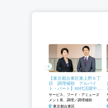
東京都台東区 栄養士
【東京都台東区東上野６丁
員】福利厚生充実 食
目 調理補助 アルバイ
助あり
ト・パート】60代活躍中
人気の学校給食調理補助
ビス、医療、フード・アミ
サービス、フード・アミューズ
ズメント系、医科系、調理
メント系、調理／調理補助
理補助、管理栄養士／栄養
東京都台東区