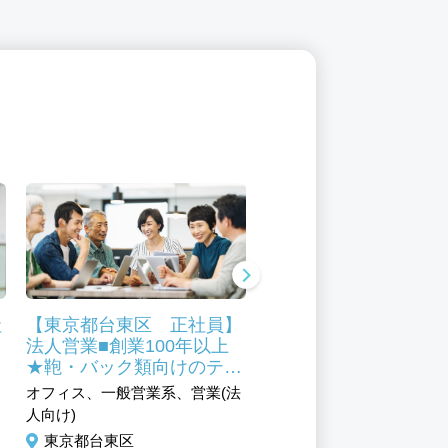
社
【東京都台東区 正社員】
【東京都台東区 商品
フ
法人営業■創業100年以上
理 正社員】創業100
★鞄・バック類向けのテキ
上の安定企業
スタイル専門商社
オフィス、一般営業系、営業(法
オフィス、交通・物流、一
人向け)
業系、倉庫／物流センター
備系、営業(法人向け)、品
東京都台東区