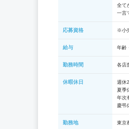
全て
一言
応募資格
※小
給与
年齢
勤務時間
各店
休暇休日
週休
夏季
年次
慶弔
勤務地
東京