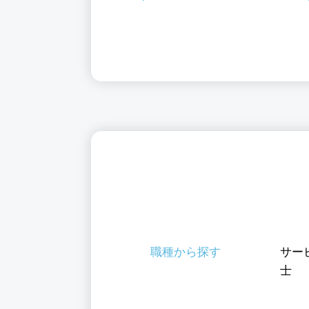
京都台東区
職種から探す
サー
士