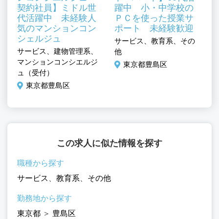
契約社員】ミドル世
躍中 小・中学校の
夢
代活躍中 未経験人
ＰＣを使った授業サ
気のマンションコン
ポート 未経験歓迎
シェルジュ
の
サービス、教育系、その
サ
サービス、建物管理系、
他
他
マンションコンシエルジ
東京都豊島区
ュ（受付）
東京都豊島区
この求人に似た情報を探す
職種から探す
サービス
、
教育系
、
その他
勤務地から探す
東京都
＞
豊島区