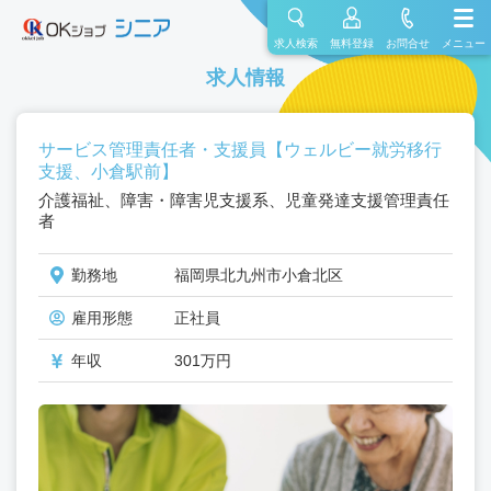
求人検索
無料登録
お問合せ
メニュー
求人情報
サービス管理責任者・支援員【ウェルビー就労移行
支援、小倉駅前】
介護福祉、障害・障害児支援系、児童発達支援管理責任
者
勤務地
福岡県北九州市小倉北区
雇用形態
正社員
年収
301万円