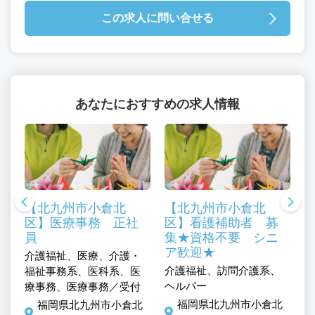
この求人に問い合せる
あなたにおすすめの求人情報
【北九州市小倉北
【北九州市小倉北
区】医療事務 正社
区】看護補助者 募
員
集★資格不要 シニ
ア歓迎★
介護福祉、医療、介護・
介護福祉、訪問介護系、
医
福祉事務系、医科系、医
、
ヘルパー
士
療事務、医療事務／受付
責
福岡県北九州市小倉北
福岡県北九州市小倉北