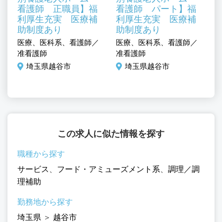
0
看護師 正職員】福
看護師 パート】福
利厚生充実 医療補
利厚生充実 医療補
助制度あり
助制度あり
ミ
医療、医科系、看護師／
医療、医科系、看護師／
医
／
准看護師
准看護師
准
埼玉県越谷市
埼玉県越谷市
この求人に似た情報を探す
職種から探す
サービス
、
フード・アミューズメント系
、
調理／調
理補助
勤務地から探す
埼玉県
＞
越谷市