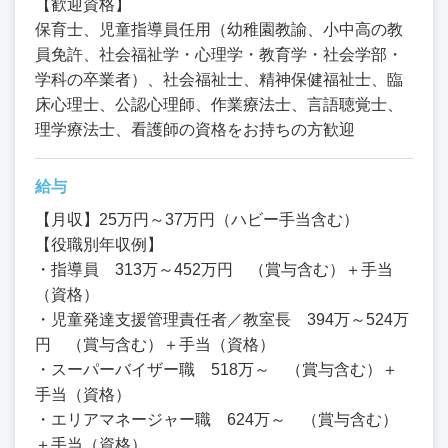
【歓迎資格】
保育士、児童指導員任用（幼稚園教諭、小中高の教
員免許、社会福祉学・心理学・教育学・社会学部・
学科の卒業者）、社会福祉士、精神保健福祉士、臨
床心理士、公認心理師、作業療法士、言語聴覚士、
理学療法士、看護師の資格をお持ちの方歓迎
給与
【月収】25万円～37万円（ハビー手当含む）
【役職別年収例】
・指導員 313万～452万円 （賞与含む）＋手当
（資格）
・児童発達支援管理責任者／教室長 394万～524万
円 （賞与含む）＋手当（資格）
・スーパーバイザー職 518万～ （賞与含む）＋
手当（資格）
・エリアマネージャー職 624万～ （賞与含む）
＋手当（資格）