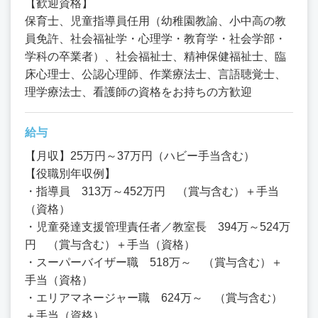
【歓迎資格】
保育士、児童指導員任用（幼稚園教諭、小中高の教
員免許、社会福祉学・心理学・教育学・社会学部・
学科の卒業者）、社会福祉士、精神保健福祉士、臨
床心理士、公認心理師、作業療法士、言語聴覚士、
理学療法士、看護師の資格をお持ちの方歓迎
給与
【月収】25万円～37万円（ハビー手当含む）
【役職別年収例】
・指導員 313万～452万円 （賞与含む）＋手当
（資格）
・児童発達支援管理責任者／教室長 394万～524万
円 （賞与含む）＋手当（資格）
・スーパーバイザー職 518万～ （賞与含む）＋
手当（資格）
・エリアマネージャー職 624万～ （賞与含む）
＋手当（資格）