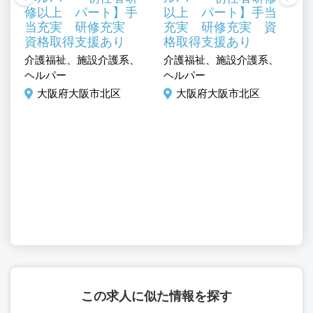
修以上 パート】手
以上 パート】手当
当充実 研修充実
充実 研修充実 資
資格取得支援あり
格取得支援あり
介護福祉、施設介護系、
介護福祉、施設介護系、
技
ヘルパー
ヘルパー
ー
木
技
大阪府大阪市北区
大阪府大阪市北区
設
ト
動
／
タ
ジ
ン
ッ
計
この求人に似た情報を探す