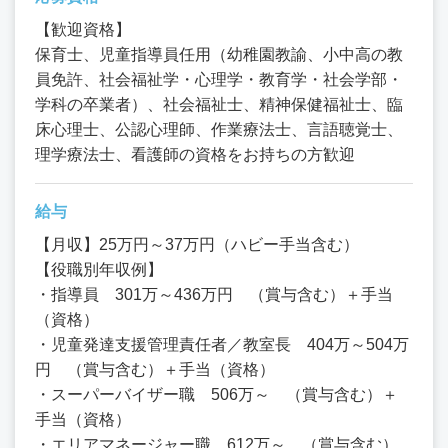
【歓迎資格】
保育士、児童指導員任用（幼稚園教諭、小中高の教
員免許、社会福祉学・心理学・教育学・社会学部・
学科の卒業者）、社会福祉士、精神保健福祉士、臨
床心理士、公認心理師、作業療法士、言語聴覚士、
理学療法士、看護師の資格をお持ちの方歓迎
給与
【月収】25万円～37万円（ハビー手当含む）
【役職別年収例】
・指導員 301万～436万円 （賞与含む）＋手当
（資格）
・児童発達支援管理責任者／教室長 404万～504万
円 （賞与含む）＋手当（資格）
・スーパーバイザー職 506万～ （賞与含む）＋
手当（資格）
・エリアマネージャー職 612万～ （賞与含む）