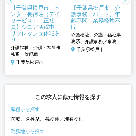
【千葉県松戸市 セ
【千葉県松戸市 介
ンター長補佐（デイ
護事務 パート】年
サービス） 正社
齢不問 業界経験不
員】シニア活躍中
問
リフレッシュ休暇あ
介護福祉、介護・福祉事
り
／
務系、介護事務／事務
介護福祉、介護・福祉事
介
千葉県松戸市
務系、管理職
務
千葉県松戸市
この求人に似た情報を探す
職種から探す
医療
、
医科系
、
看護師／准看護師
勤務地から探す