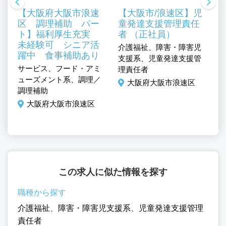
【大阪府大阪市浪速
【大阪市/浪速区】児
区 調理補助 パー
童発達支援管理責任
ト】福利厚生充実
者 （正社員）
未経験可 シニア活
介護福祉、障害・障害児
介
躍中 食事補助あり
支援系、児童発達支援管
支
児
サービス、フード・アミ
理責任者
管
ューズメント系、調理／
大阪府大阪市浪速区
調理補助
大阪府大阪市浪速区
この求人に似た情報を探す
職種から探す
介護福祉
、
障害・障害児支援系
、
児童発達支援管理
責任者