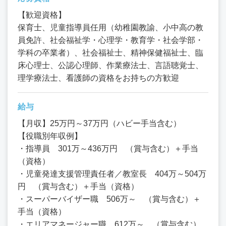
【歓迎資格】
保育士、児童指導員任用（幼稚園教諭、小中高の教
員免許、社会福祉学・心理学・教育学・社会学部・
学科の卒業者）、社会福祉士、精神保健福祉士、臨
床心理士、公認心理師、作業療法士、言語聴覚士、
理学療法士、看護師の資格をお持ちの方歓迎
給与
【月収】25万円～37万円（ハビー手当含む）
【役職別年収例】
・指導員 301万～436万円 （賞与含む）＋手当
（資格）
・児童発達支援管理責任者／教室長 404万～504万
円 （賞与含む）＋手当（資格）
・スーパーバイザー職 506万～ （賞与含む）＋
手当（資格）
・エリアマネージャー職 612万～ （賞与含む）