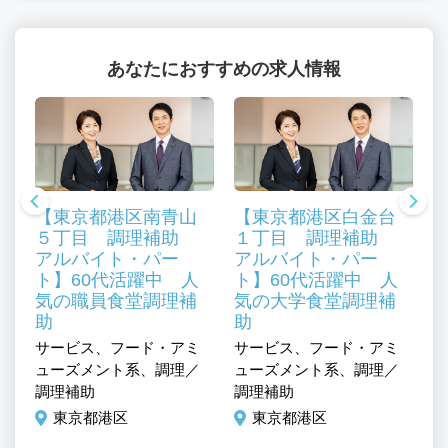
あなたにおすすめの求人情報
【東京都港区南青山
【東京都港区白金台
５丁目 調理補助
１丁目 調理補助
アルバイト・パー
アルバイト・パー
ト】60代活躍中 人
ト】60代活躍中 人
気の職員食堂調理補
気の大学食堂調理補
助
助
サービス、フード・アミ
サービス、フード・アミ
サ
、
ューズメント系、調理／
ューズメント系、調理／
ュ
ル
調理補助
調理補助
調
東京都港区
東京都港区