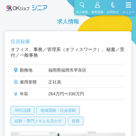
求人検索
無料登録
お問合せ
メニュー
求人情報
役員秘書
オフィス、事務／管理系（オフィスワーク）、秘書／受
付／一般事務
勤務地
福岡県福岡市早良区
雇用形態
正社員
年収
264万円〜336万円
40代活躍
地域貢献・社会貢献
経験・専門スキルを活かす
長期