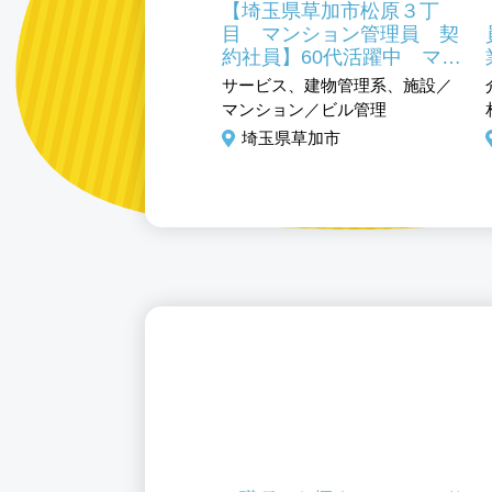
玉・草加】地域密着ス
【埼玉県草加市松原３丁
ー店長候補
目 マンション管理員 契
約社員】60代活躍中 マン
ビス、小売・流通系、店長
ション管理員未経験からス
サービス、建物管理系、施設／
長候補
タートOK
マンション／ビル管理
玉県草加市
埼玉県草加市