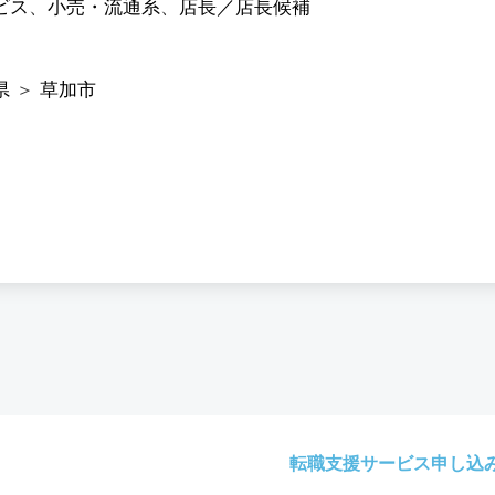
ビス
、
小売・流通系
、
店長／店長候補
県
＞
草加市
転職支援サービス申し込