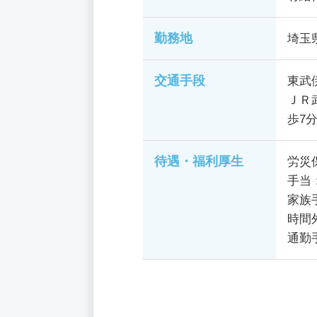
勤務地
埼玉
交通手段
東武
ＪＲ
歩7
待遇・福利厚生
労災
手当
家族
時間
通勤