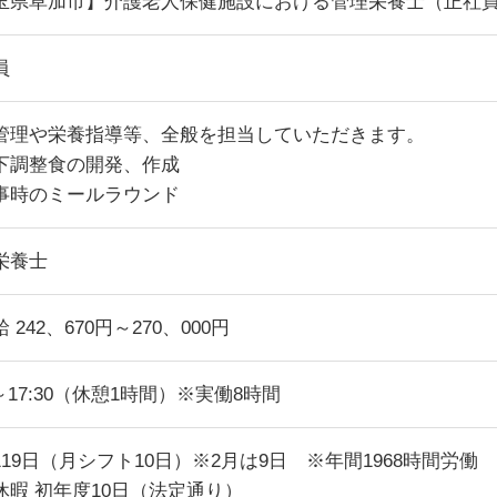
玉県草加市】介護老人保健施設における管理栄養士（正社
員
管理や栄養指導等、全般を担当していただきます。
下調整食の開発、作成
事時のミールラウンド
栄養士
 242、670円～270、000円
0～17:30（休憩1時間）※実働8時間
119日（月シフト10日）※2月は9日 ※年間1968時間労働
休暇 初年度10日（法定通り）