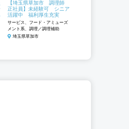
援
【埼玉県草加市 調理師
【埼玉県さいたま市
介
正社員】未経験可 シニア
調理師 パート】高齢
み
活躍中 福利厚生充実
祉施設 未経験可 シ
活躍中 時間曜日など
サービス、フード・アミューズ
サービス、フード・アミュ
談
メント系、調理／調理補助
メント系、調理／調理補助
埼玉県草加市
埼玉県草加市