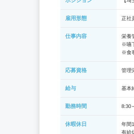
ポジション
【埼
雇用形態
正社
仕事内容
栄養
※嚥
※食
応募資格
管理
給与
基本給
勤務時間
8:3
休暇休日
年間
有給