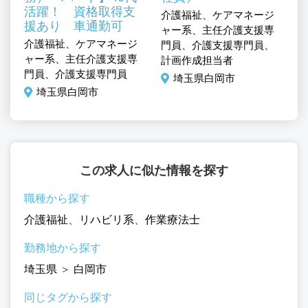
、
医
活躍！ 資格取得支
介護福祉、ケアマネージ
准
援あり 車通勤可
ャー系、主任介護支援専
介護福祉、ケアマネージ
門員、介護支援専門員、
ャー系、主任介護支援専
計画作成担当者
門員、介護支援専門員
埼玉県白岡市
埼玉県白岡市
この求人に似た情報を探す
職種から探す
介護福祉
、
リハビリ系
、
作業療法士
勤務地から探す
埼玉県
＞
白岡市
同じタグから探す