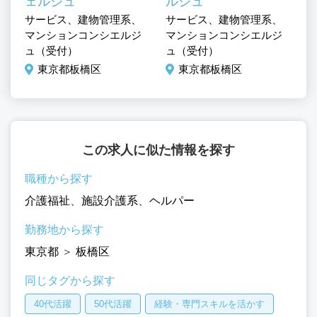
ェルジュ
ルジュ
サ
サービス、建物管理系、
サービス、建物管理系、
施
マンションコンシエルジ
マンションコンシエルジ
管
ュ（受付）
ュ（受付）
東京都板橋区
東京都板橋区
この求人に似た情報を探す
職種から探す
介護福祉
、
施設介護系
、
ヘルパー
勤務地から探す
東京都
＞
板橋区
同じタグから探す
40代活躍
50代活躍
経験・専門スキルを活かす