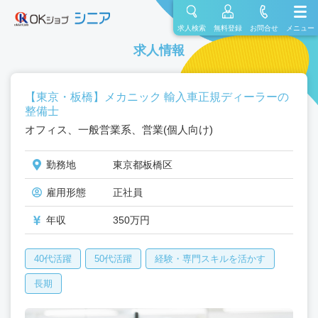
求人検索
無料登録
お問合せ
メニュー
求人情報
【東京・板橋】メカニック 輸入車正規ディーラーの
整備士
オフィス、一般営業系、営業(個人向け)
勤務地
東京都板橋区
雇用形態
正社員
年収
350万円
40代活躍
50代活躍
経験・専門スキルを活かす
長期