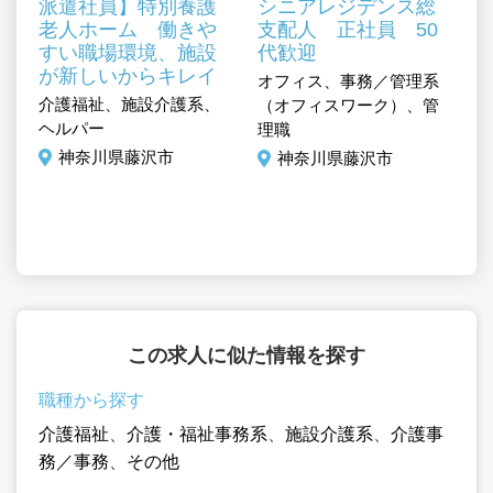
派遣社員】特別養護
シニアレジデンス総
老人ホーム 働きや
支配人 正社員 50
経
すい職場環境、施設
代歓迎
が新しいからキレイ
オフィス、事務／管理系
介護福祉、施設介護系、
サ
（オフィスワーク）、管
事
ヘルパー
ュ
理職
護
調
神奈川県藤沢市
神奈川県藤沢市
この求人に似た情報を探す
職種から探す
介護福祉
、
介護・福祉事務系
、
施設介護系
、
介護事
務／事務
、
その他