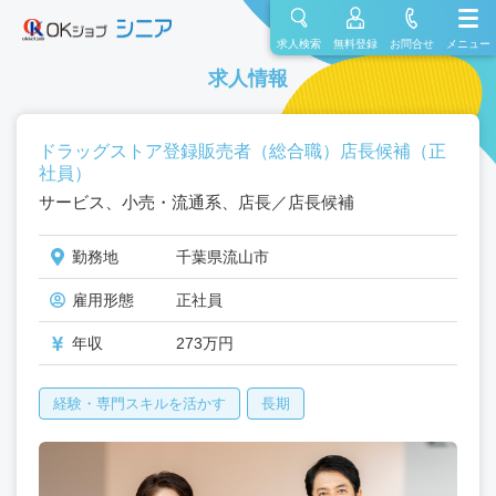
求人検索
無料登録
お問合せ
メニュー
求人情報
ドラッグストア登録販売者（総合職）店長候補（正
社員）
サービス、小売・流通系、店長／店長候補
勤務地
千葉県流山市
雇用形態
正社員
年収
273万円
経験・専門スキルを活かす
長期