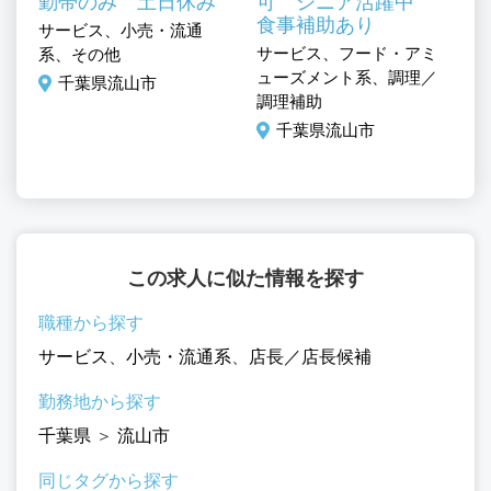
勤帯のみ 土日休み
可 シニア活躍中
食事補助あり
サービス、小売・流通
サービス、フード・アミ
サ
系、その他
ューズメント系、調理／
ュ
千葉県流山市
調理補助
調
千葉県流山市
この求人に似た情報を探す
職種から探す
サービス
、
小売・流通系
、
店長／店長候補
勤務地から探す
千葉県
＞
流山市
同じタグから探す