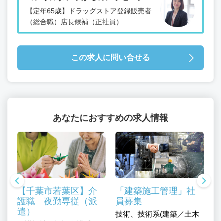
【定年65歳】ドラッグストア登録販売者
（総合職）店長候補（正社員）
この求人に問い合せる
あなたにおすすめの求人情報
【千葉市若葉区】介
「建築施工管理」社
護職 夜勤専従（派
員募集
遣）
技術、技術系(建築／土木
技