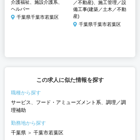
介護福祉、施設介護系、
／不動産)、施工管理／設
／
ヘルパー
備工事(建築／土木／不動
備
産)
産
千葉県千葉市若葉区
ミ
千葉県千葉市若葉区
／
この求人に似た情報を探す
職種から探す
サービス
、
フード・アミューズメント系
、
調理／調
理補助
勤務地から探す
千葉県
＞
千葉市若葉区