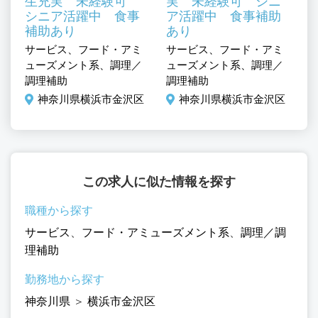
K
生充実 未経験可
実 未経験可 シニ
シニア活躍中 食事
ア活躍中 食事補助
補助あり
あり
ミ
サービス、フード・アミ
サービス、フード・アミ
サ
／
ューズメント系、調理／
ューズメント系、調理／
ュ
調理補助
調理補助
調
区
神奈川県横浜市金沢区
神奈川県横浜市金沢区
この求人に似た情報を探す
職種から探す
サービス
、
フード・アミューズメント系
、
調理／調
理補助
勤務地から探す
神奈川県
＞
横浜市金沢区