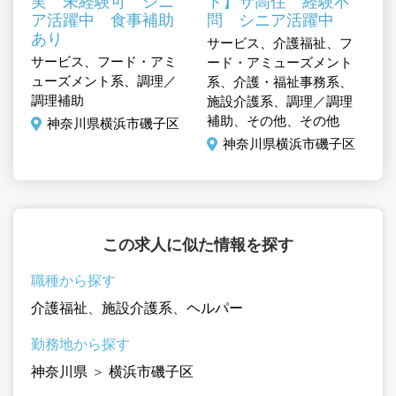
実 未経験可 シニ
ト】サ高住 経験不
ア活躍中 食事補助
問 シニア活躍中
あり
サービス、介護福祉、フ
、
サービス、フード・アミ
介
ード・アミューズメント
ューズメント系、調理／
そ
系、介護・福祉事務系、
調理補助
施設介護系、調理／調理
区
補助、その他、その他
神奈川県横浜市磯子区
神奈川県横浜市磯子区
この求人に似た情報を探す
職種から探す
介護福祉
、
施設介護系
、
ヘルパー
勤務地から探す
神奈川県
＞
横浜市磯子区