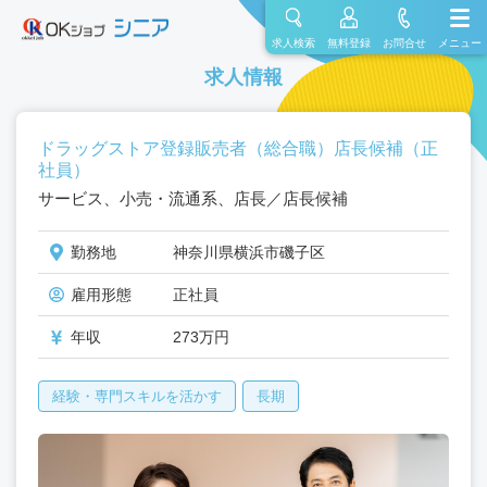
求人検索
無料登録
お問合せ
メニュー
求人情報
ドラッグストア登録販売者（総合職）店長候補（正
社員）
サービス、小売・流通系、店長／店長候補
勤務地
神奈川県横浜市磯子区
雇用形態
正社員
年収
273万円
経験・専門スキルを活かす
長期