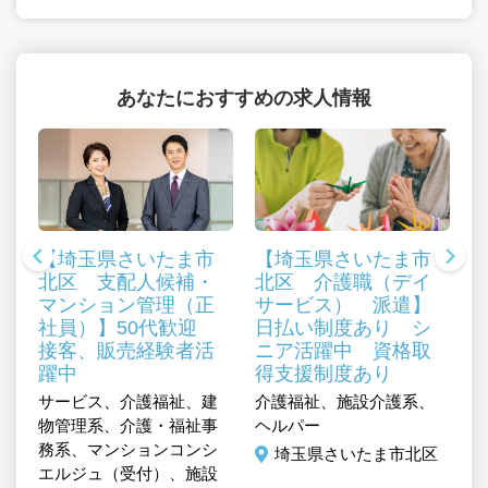
あなたにおすすめの求人情報
【埼玉県さいたま市
【埼玉県さいたま市
北区 支配人候補・
北区 介護職（デイ
マンション管理（正
サービス） 派遣】
社員）】50代歓迎
日払い制度あり シ
接客、販売経験者活
ニア活躍中 資格取
サ
躍中
得支援制度あり
施
／
サービス、介護福祉、建
介護福祉、施設介護系、
管
物管理系、介護・福祉事
ヘルパー
務系、マンションコンシ
区
埼玉県さいたま市北区
エルジュ（受付）、施設