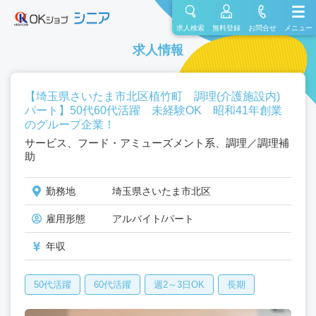
求人検索
無料登録
お問合せ
メニュー
求人情報
【埼玉県さいたま市北区植竹町 調理(介護施設内)
パート】50代60代活躍 未経験OK 昭和41年創業
のグループ企業！
サービス、フード・アミューズメント系、調理／調理補
助
勤務地
埼玉県さいたま市北区
雇用形態
アルバイト/パート
年収
50代活躍
60代活躍
週2～3日OK
長期