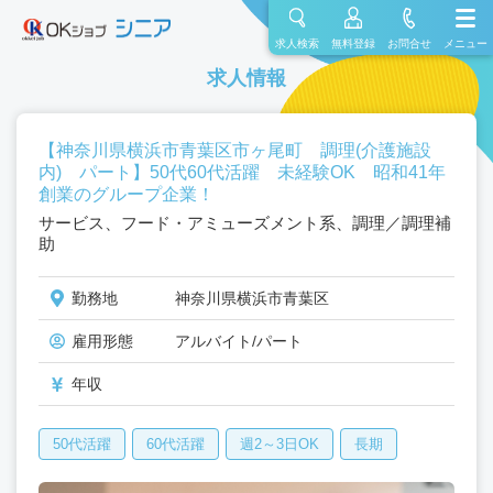
求人検索
無料登録
お問合せ
メニュー
求人情報
【神奈川県横浜市青葉区市ヶ尾町 調理(介護施設
内) パート】50代60代活躍 未経験OK 昭和41年
創業のグループ企業！
サービス、フード・アミューズメント系、調理／調理補
助
勤務地
神奈川県横浜市青葉区
雇用形態
アルバイト/パート
年収
50代活躍
60代活躍
週2～3日OK
長期