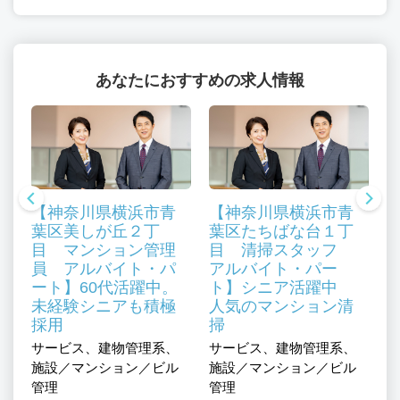
あなたにおすすめの求人情報
【神奈川県横浜市青
【神奈川県横浜市青
施
葉区美しが丘２丁
葉区たちばな台１丁
代
目 マンション管理
目 清掃スタッフ
員 アルバイト・パ
アルバイト・パー
の
ート】60代活躍中。
ト】シニア活躍中
未経験シニアも積極
人気のマンション清
採用
掃
ミ
サ
サービス、建物管理系、
サービス、建物管理系、
／
ュ
施設／マンション／ビル
施設／マンション／ビル
調
管理
管理
区