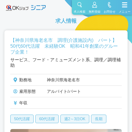
求人検索
無料登録
お問合せ
メニュー
求人情報
【神奈川県海老名市 調理(介護施設内) パート】
50代60代活躍 未経験OK 昭和41年創業のグルー
プ企業！
サービス、フード・アミューズメント系、調理／調理補
助
勤務地
神奈川県海老名市
雇用形態
アルバイト/パート
年収
50代活躍
60代活躍
週2～3日OK
長期