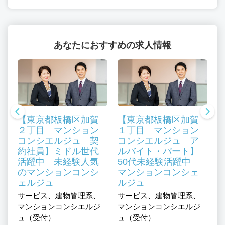
あなたにおすすめの求人情報
【東京都板橋区加賀
【東京都板橋区加賀
２丁目 マンション
１丁目 マンション
コンシエルジュ 契
コンシエルジュ ア
約社員】ミドル世代
ルバイト・パート】
活躍中 未経験人気
50代未経験活躍中
、
のマンションコンシ
マンションコンシェ
も
ェルジュ
ルジュ
サ
サービス、建物管理系、
サービス、建物管理系、
施
マンションコンシエルジ
マンションコンシエルジ
管
ュ（受付）
ュ（受付）