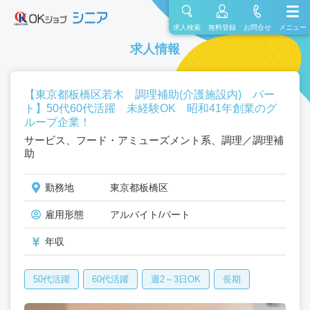
求人検索
無料登録
お問合せ
メニュー
求人情報
【東京都板橋区若木 調理補助(介護施設内) パー
ト】50代60代活躍 未経験OK 昭和41年創業のグ
ループ企業！
サービス、フード・アミューズメント系、調理／調理補
助
勤務地
東京都板橋区
雇用形態
アルバイト/パート
年収
50代活躍
60代活躍
週2～3日OK
長期