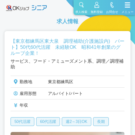
求人検索
無料登録
お問合せ
メニュー
求人情報
【東京都練馬区東大泉 調理補助(介護施設内) パー
ト】50代60代活躍 未経験OK 昭和41年創業のグ
ループ企業！
サービス、フード・アミューズメント系、調理／調理補
助
勤務地
東京都練馬区
雇用形態
アルバイト/パート
年収
50代活躍
60代活躍
週2～3日OK
長期