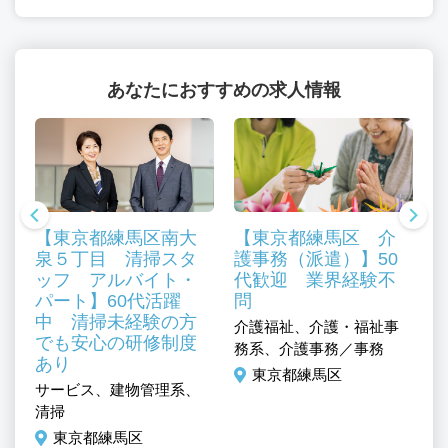
あなたにおすすめの求人情報
【東京都練馬区南大
【東京都練馬区 介
泉５丁目 清掃スタ
護事務（派遣）】50
ッフ アルバイト・
代歓迎 業界経験不
パート】60代活躍
問
中 清掃未経験の方
介護福祉、介護・福祉事
でも安心の研修制度
ミ
務系、介護事務／事務
あり
介
／
東京都練馬区
サービス、建物管理系、
そ
清掃
東京都練馬区