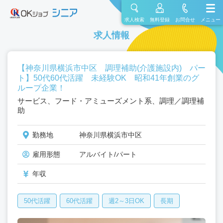
求人検索
無料登録
お問合せ
メニュー
求人情報
【神奈川県横浜市中区 調理補助(介護施設内) パー
ト】50代60代活躍 未経験OK 昭和41年創業のグ
ループ企業！
サービス、フード・アミューズメント系、調理／調理補
助
勤務地
神奈川県横浜市中区
雇用形態
アルバイト/パート
年収
50代活躍
60代活躍
週2～3日OK
長期