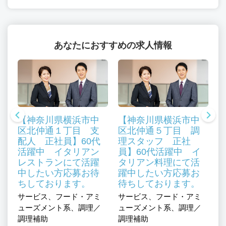
あなたにおすすめの求人情報
【神奈川県横浜市中
【神奈川県横浜市中
区北仲通１丁目 支
区北仲通５丁目 調
配人 正社員】60代
理スタッフ 正社
川
活躍中 イタリアン
員】60代活躍中 イ
レストランにて活躍
タリアン料理にて活
用
中したい方応募お待
躍中したい方応募お
技
ちしております。
待ちしております。
／
木
サービス、フード・アミ
サービス、フード・アミ
質
設
ューズメント系、調理／
ューズメント系、調理／
体
動
調理補助
調理補助