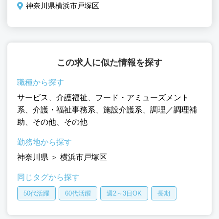
神奈川県横浜市戸塚区
区
この求人に似た情報を探す
職種から探す
サービス
、
介護福祉
、
フード・アミューズメント
系
、
介護・福祉事務系
、
施設介護系
、
調理／調理補
助
、
その他
、
その他
勤務地から探す
神奈川県
＞
横浜市戸塚区
同じタグから探す
50代活躍
60代活躍
週2～3日OK
長期