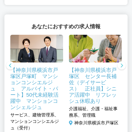
あなたにおすすめの求人情報
【神奈川県横浜市戸
【神奈川県横浜市戸
塚区戸塚町 マンシ
塚区 センター長補
ョンコンシエルジ
佐（デイサービ
ュ アルバイト・パ
ス） 正社員】シニ
ート】50代未経験活
ア活躍中 リフレッ
介
躍中 マンションコ
シュ休暇あり
フ
そ
ンシェルジュ
介護福祉、介護・福祉事
ト
サービス、建物管理系、
務系、管理職
、
マンションコンシエルジ
理
神奈川県横浜市戸塚区
ュ（受付）