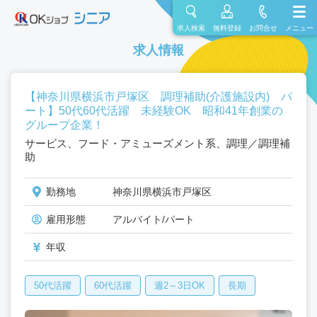
求人検索
無料登録
お問合せ
メニュー
求人情報
【神奈川県横浜市戸塚区 調理補助(介護施設内) パ
ート】50代60代活躍 未経験OK 昭和41年創業の
グループ企業！
サービス、フード・アミューズメント系、調理／調理補
助
勤務地
神奈川県横浜市戸塚区
雇用形態
アルバイト/パート
年収
50代活躍
60代活躍
週2～3日OK
長期