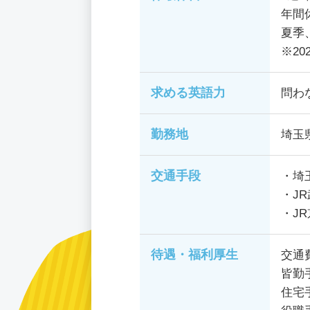
年間休
夏季
※20
求める英語力
問わ
勤務地
埼玉
交通手段
・埼
・J
・J
待遇・福利厚生
交通
皆勤
住宅