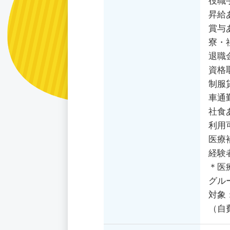
役職
昇給
賞与
寮・
退職
資格
制服
車通
社食
利用
医療
経験
＊医
グル
対象
（自