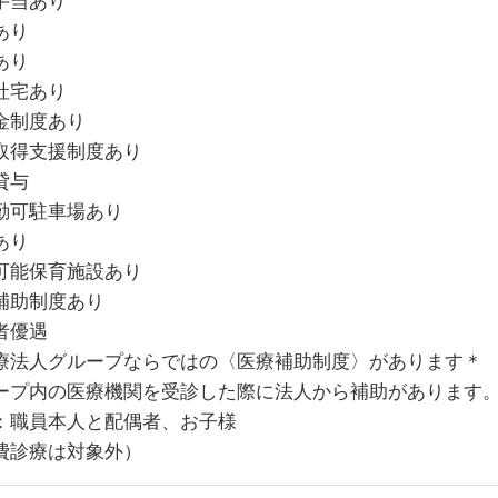
手当あり
あり
あり
社宅あり
金制度あり
取得支援制度あり
貸与
勤可駐車場あり
あり
可能保育施設あり
補助制度あり
者優遇
療法人グループならではの〈医療補助制度〉があります＊
ープ内の医療機関を受診した際に法人から補助があります
：職員本人と配偶者、お子様
費診療は対象外）