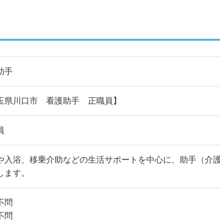
助手
玉県川口市 看護助手 正職員】
員
や入浴、移乗介助などの生活サポートを中心に、助手（介
します。
不問
不問