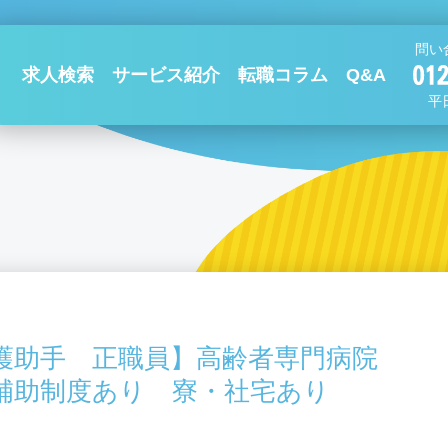
問い
求人検索
サービス紹介
転職コラム
Q&A
平日
護助手 正職員】高齢者専門病院
補助制度あり 寮・社宅あり