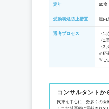
定年
60歳
受動喫煙防止措置
屋内
選考プロセス
〈1
〈2
〈3.
※応
※ご
コンサルタントか
関東を中心に、数多くの医
して地域医療に貢献されて