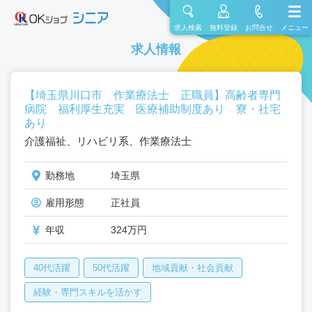
求人検索
無料登録
お問合せ
メニュー
求人情報
【埼玉県川口市 作業療法士 正職員】高齢者専門
病院 福利厚生充実 医療補助制度あり 寮・社宅
あり
介護福祉、リハビリ系、作業療法士
勤務地
埼玉県
雇用形態
正社員
年収
324万円
40代活躍
50代活躍
地域貢献・社会貢献
経験・専門スキルを活かす