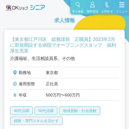
求人検索
無料登録
お問合せ
メニュー
求人情報
【東京都江戸川区 総務課長 正職員】2023年2月
に新規開設する病院でオープニングスタッフ 福利
厚生充実
介護福祉、生活相談員系、その他
勤務地
東京都
雇用形態
正社員
年収
500万円〜600万円
40代活躍
50代活躍
地域貢献・社会貢献
経験・専門スキルを活かす