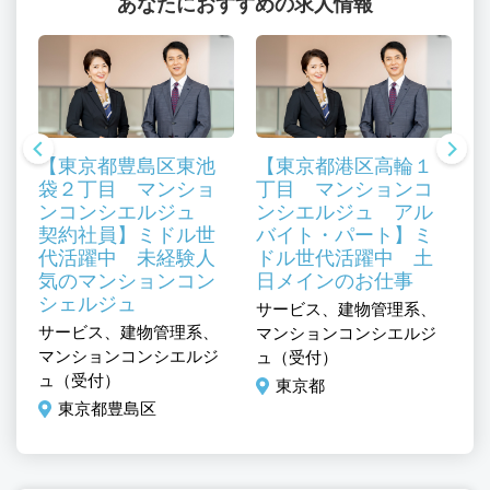
あなたにおすすめの求人情報
【東京都豊島区東池
【東京都港区高輪１
袋２丁目 マンショ
丁目 マンションコ
ンコンシエルジュ
ンシエルジュ アル
契約社員】ミドル世
バイト・パート】ミ
代活躍中 未経験人
ドル世代活躍中 土
気のマンションコン
日メインのお仕事
シェルジュ
、
サービス、建物管理系、
サ
サービス、建物管理系、
ジ
マンションコンシエルジ
マ
マンションコンシエルジ
ュ（受付）
ュ
ュ（受付）
東京都
東京都豊島区