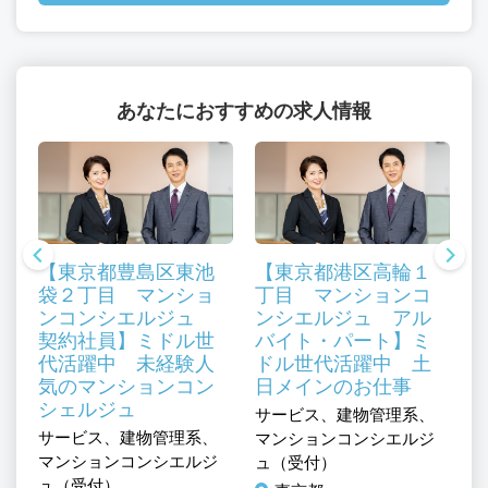
あなたにおすすめの求人情報
【東京都豊島区東池
【東京都港区高輪１
袋２丁目 マンショ
丁目 マンションコ
ンコンシエルジュ
ンシエルジュ アル
契約社員】ミドル世
バイト・パート】ミ
代活躍中 未経験人
ドル世代活躍中 土
気のマンションコン
日メインのお仕事
シェルジュ
、
サービス、建物管理系、
サ
サービス、建物管理系、
ジ
マンションコンシエルジ
マ
マンションコンシエルジ
ュ（受付）
ュ
ュ（受付）