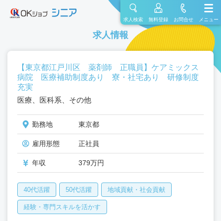
求人検索
無料登録
お問合せ
メニュー
求人情報
【東京都江戸川区 薬剤師 正職員】ケアミックス
病院 医療補助制度あり 寮・社宅あり 研修制度
充実
医療、医科系、その他
勤務地
東京都
雇用形態
正社員
年収
379万円
40代活躍
50代活躍
地域貢献・社会貢献
経験・専門スキルを活かす