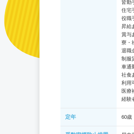
皆勤
住宅
役職
昇給
賞与
寮・
退職
制服
車通
社食
利用
医療
経験
定年
60歳