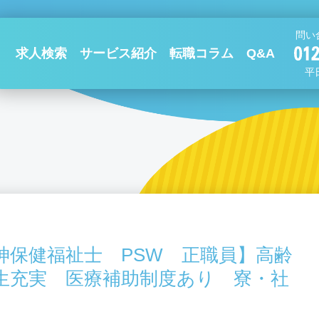
問い
求人検索
サービス紹介
転職コラム
Q&A
平日
神保健福祉士 PSW 正職員】高齢
生充実 医療補助制度あり 寮・社