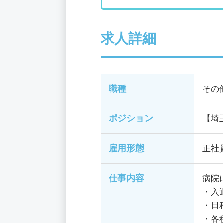
求人詳細
職種
その
ポジション
【埼
雇用形態
正社
仕事内容
病院
・入
・日
・各