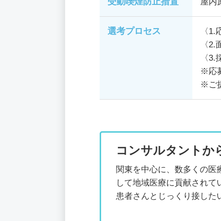
受動喫煙防止措置
屋内
選考プロセス
〈1
〈2
〈3.
※応
※ご
コンサルタントか
関東を中心に、数多くの医
して地域医療に貢献されて
患者さんとじっくり接した