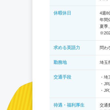
休暇休日
4週
年間休
夏季
※20
求める英語力
問わ
勤務地
埼玉
交通手段
・埼
・J
・J
待遇・福利厚生
交通