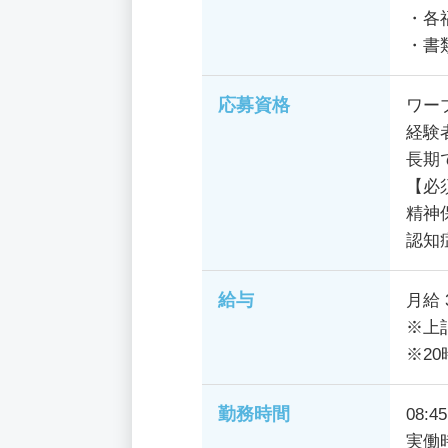
・各
・書
応募資格
ワー
経験
長期
【必
精神
認知
給与
月給 
※上
※2
勤務時間
08:4
実働