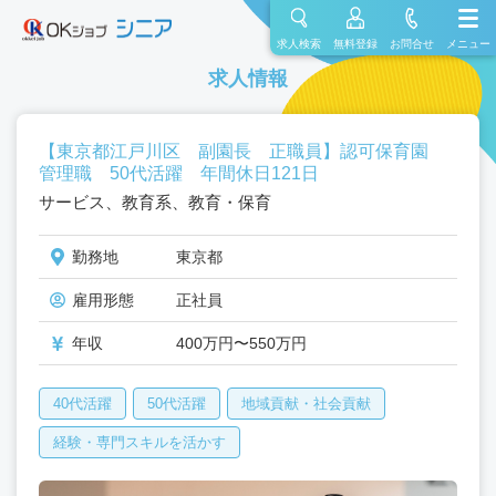
求人検索
無料登録
お問合せ
メニュー
求人情報
【東京都江戸川区 副園長 正職員】認可保育園
管理職 50代活躍 年間休日121日
サービス、教育系、教育・保育
勤務地
東京都
雇用形態
正社員
年収
400万円〜550万円
40代活躍
50代活躍
地域貢献・社会貢献
経験・専門スキルを活かす