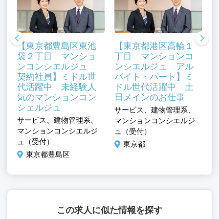
【東京都豊島区東池
【東京都港区高輪１
袋２丁目 マンショ
丁目 マンションコ
ンコンシエルジュ
ンシエルジュ アル
契約社員】ミドル世
バイト・パート】ミ
代活躍中 未経験人
ドル世代活躍中 土
気のマンションコン
日メインのお仕事
シェルジュ
、
サービス、建物管理系、
サ
サービス、建物管理系、
ジ
マンションコンシエルジ
マ
マンションコンシエルジ
ュ（受付）
ュ
ュ（受付）
東京都
東京都豊島区
この求人に似た情報を探す