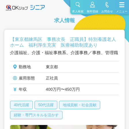
求人検索
無料登録
お問合せ
メニュー
求人情報
【東京都練馬区 事務次長 正職員】特別養護老人
ホーム 福利厚生充実 医療補助制度あり
介護福祉、介護・福祉事務系、介護事務／事務、管理職
勤務地
東京都
雇用形態
正社員
年収
400万円〜450万円
40代活躍
50代活躍
地域貢献・社会貢献
経験・専門スキルを活かす