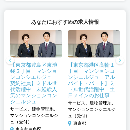
あなたにおすすめの求人情報
【東京都豊島区東池
【東京都港区高輪１
袋２丁目 マンショ
丁目 マンションコ
ンコンシエルジュ
ンシエルジュ アル
契約社員】ミドル世
バイト・パート】ミ
代活躍中 未経験人
ドル世代活躍中 土
気のマンションコン
日メインのお仕事
シェルジュ
、
サービス、建物管理系、
サ
サービス、建物管理系、
ジ
マンションコンシエルジ
マ
マンションコンシエルジ
ュ（受付）
ュ
ュ（受付）
東京都
東京都豊島区