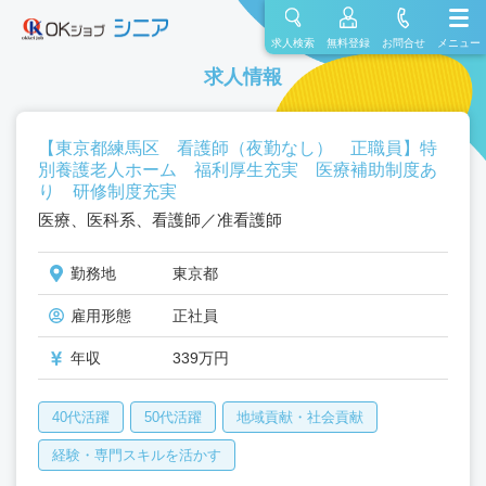
求人検索
無料登録
お問合せ
メニュー
求人情報
【東京都練馬区 看護師（夜勤なし） 正職員】特
別養護老人ホーム 福利厚生充実 医療補助制度あ
り 研修制度充実
医療、医科系、看護師／准看護師
勤務地
東京都
雇用形態
正社員
年収
339万円
40代活躍
50代活躍
地域貢献・社会貢献
経験・専門スキルを活かす