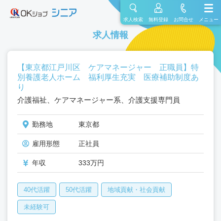
求人検索
無料登録
お問合せ
メニュー
求人情報
【東京都江戸川区 ケアマネージャー 正職員】特
別養護老人ホーム 福利厚生充実 医療補助制度あ
り
介護福祉、ケアマネージャー系、介護支援専門員
勤務地
東京都
雇用形態
正社員
年収
333万円
40代活躍
50代活躍
地域貢献・社会貢献
未経験可