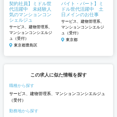
契約社員】ミドル世
バイト・パート】ミ
代活躍中 未経験人
ドル世代活躍中 土
気のマンションコン
日メインのお仕事
シェルジュ
、
サービス、建物管理系、
サ
サービス、建物管理系、
ジ
マンションコンシエルジ
マ
マンションコンシエルジ
ュ（受付）
ュ
ュ（受付）
東京都
東京都豊島区
この求人に似た情報を探す
職種から探す
サービス
、
建物管理系
、
マンションコンシエルジュ
（受付）
勤務地から探す