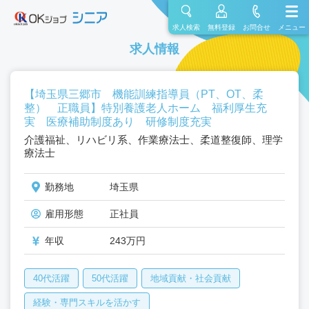
求人検索
無料登録
お問合せ
メニュー
求人情報
【埼玉県三郷市 機能訓練指導員（PT、OT、柔
整） 正職員】特別養護老人ホーム 福利厚生充
実 医療補助制度あり 研修制度充実
介護福祉、リハビリ系、作業療法士、柔道整復師、理学
療法士
勤務地
埼玉県
雇用形態
正社員
年収
243万円
40代活躍
50代活躍
地域貢献・社会貢献
経験・専門スキルを活かす