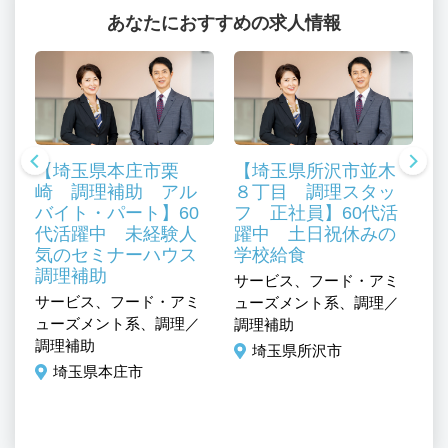
あなたにおすすめの求人情報
【埼玉県本庄市栗
【埼玉県所沢市並木
崎 調理補助 アル
８丁目 調理スタッ
バイト・パート】60
フ 正社員】60代活
代活躍中 未経験人
躍中 土日祝休みの
気のセミナーハウス
学校給食
、
調理補助
サービス、フード・アミ
サ
ル
サービス、フード・アミ
ューズメント系、調理／
ュ
ューズメント系、調理／
調理補助
調
調理補助
埼玉県所沢市
埼玉県本庄市