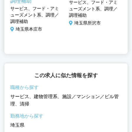
調理補助
サービス、フード・アミ
サ
ル
サービス、フード・アミ
ューズメント系、調理／
ュ
ューズメント系、調理／
調理補助
調
調理補助
埼玉県所沢市
埼玉県本庄市
この求人に似た情報を探す
職種から探す
サービス
、
建物管理系
、
施設／マンション／ビル管
理
、
清掃
勤務地から探す
埼玉県