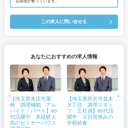
る環境が整っています。
この求人に問い合せる
あなたにおすすめの求人情報
【埼玉県本庄市栗
【埼玉県所沢市並木
崎 調理補助 アル
８丁目 調理スタッ
バイト・パート】60
フ 正社員】60代活
代活躍中 未経験人
躍中 土日祝休みの
気のセミナーハウス
学校給食
、