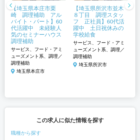
【埼玉県本庄市栗
【埼玉県所沢市並木
崎 調理補助 アル
８丁目 調理スタッ
バイト・パート】60
フ 正社員】60代活
代活躍中 未経験人
躍中 土日祝休みの
気のセミナーハウス
学校給食
、
調理補助
サービス、フード・アミ
サ
ル
サービス、フード・アミ
ューズメント系、調理／
ュ
ューズメント系、調理／
調理補助
調
調理補助
埼玉県所沢市
埼玉県本庄市
この求人に似た情報を探す
職種から探す