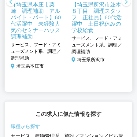
【埼玉県本庄市栗
【埼玉県所沢市並木
崎 調理補助 アル
８丁目 調理スタッ
バイト・パート】60
フ 正社員】60代活
代活躍中 未経験人
躍中 土日祝休みの
気のセミナーハウス
学校給食
、
調理補助
サービス、フード・アミ
サ
ル
サービス、フード・アミ
ューズメント系、調理／
ュ
ューズメント系、調理／
調理補助
調
調理補助
埼玉県所沢市
埼玉県本庄市
この求人に似た情報を探す
職種から探す
サービス
、
建物管理系
、
施設／マンション／ビル管