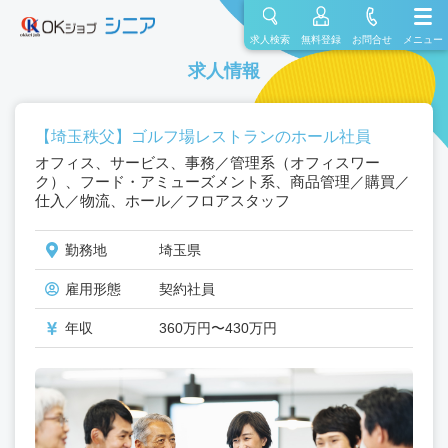
求人検索
無料登録
お問合せ
メニュー
求人情報
【埼玉秩父】ゴルフ場レストランのホール社員
オフィス、サービス、事務／管理系（オフィスワー
ク）、フード・アミューズメント系、商品管理／購買／
仕入／物流、ホール／フロアスタッフ
勤務地
埼玉県
雇用形態
契約社員
年収
360万円〜430万円