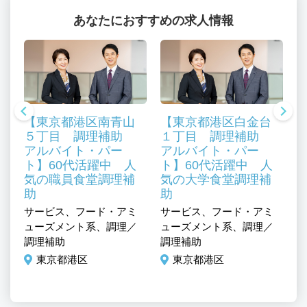
あなたにおすすめの求人情報
【東京都港区南青山
【東京都港区白金台
５丁目 調理補助
１丁目 調理補助
アルバイト・パー
アルバイト・パー
ト】60代活躍中 人
ト】60代活躍中 人
気の職員食堂調理補
気の大学食堂調理補
助
助
サービス、フード・アミ
サービス、フード・アミ
サ
、
ューズメント系、調理／
ューズメント系、調理／
ュ
ル
調理補助
調理補助
調
東京都港区
東京都港区