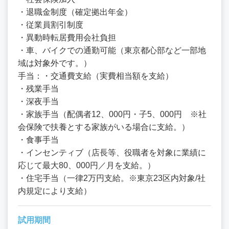
・退職金制度（確定拠出年金）
・従業員割引制度
・異動時転居費用会社負担
・車、バイクでの通勤可能（東京都心部など一部地
域は対象外です。）
手当：・交通費支給（実費相当額を支給）
・残業手当
・深夜手当
・家族手当（配偶者12、000円・子5、000円 ※社
会保険で扶養とする家族がいる場合に支給。）
・食事手当
・インセンティブ（店長等、役職者を対象に業績に
応じて最大80、000円／月を支給。）
・住宅手当（一律2万円支給。※東京23区内対象/社
内規定により支給）
試用期間