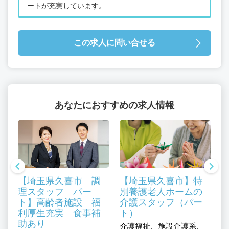
ートが充実しています。
この求人に問い合せる
あなたにおすすめの求人情報
【埼玉県久喜市 調
【埼玉県久喜市】特
理スタッフ パー
別養護老人ホームの
ト】高齢者施設 福
介護スタッフ（パー
／
利厚生充実 食事補
ト）
助あり
介護福祉、施設介護系、
交