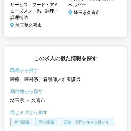
サービス、フード・アミ
ヘルパー
系
ューズメント系、調理／
両
埼玉県久喜市
調理補助
埼玉県久喜市
この求人に似た情報を探す
職種から探す
医療
、
医科系
、
看護師／准看護師
勤務地から探す
埼玉県
＞
久喜市
同じタグから探す
40代活躍
50代活躍
経験・専門スキルを活かす