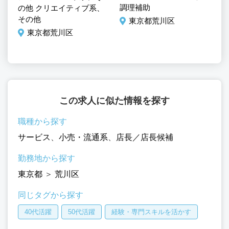
ヘ
調理補助
の他 クリエイティブ系、
その他
東京都荒川区
東京都荒川区
この求人に似た情報を探す
職種から探す
サービス
、
小売・流通系
、
店長／店長候補
勤務地から探す
東京都
＞
荒川区
同じタグから探す
40代活躍
50代活躍
経験・専門スキルを活かす