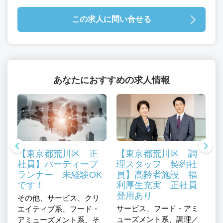
この求人に問い合せる
あなたにおすすめの求人情報
【東京都荒川区 正
【東京都荒川区 調
社員】パーティープ
理スタッフ 契約社
ランナー 未経験OK
員】高齢者施設 福
です！
利厚生充実 正社員
登用あり
その他、サービス、クリ
サービス、フード・アミ
エイティブ系、フード・
介
ューズメント系、調理／
アミューズメント系、そ