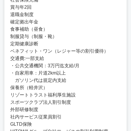
賞与年2回
退職金制度
確定拠出年金
食事補助（昼食）
制服貸与（制服・靴）
定期健康診断
ベネフィット・ワン（レジャー等の割引優待）
交通費:一部支給
・公共交通機関：3万円迄支給/月
・自家用車：片道2km以上
ガソリン代は規定内支給
保養所（軽井沢）
リゾートトラスト福利厚生施設
スポーツクラブ法人割引制度
外部研修制度
社内サービス従業員割引
GLTD保険