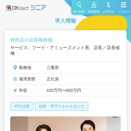
求人検索
無料登録
お問合せ
メニュー
求人情報
焼肉店の店長職候補
サービス、フード・アミューズメント系、店長／店長候
補
勤務地
三重県
雇用形態
正社員
年収
420万円〜600万円
40代活躍
経験・専門スキルを活かす