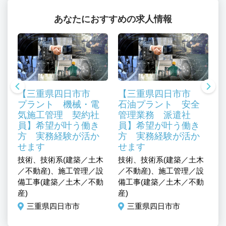
あなたにおすすめの求人情報
【三重県四日市市
【三重県四日市市
プラント 機械・電
石油プラント 安全
気施工管理 契約社
管理業務 派遣社
員】希望が叶う働き
員】希望が叶う働き
方 実務経験が活か
方 実務経験が活か
児
せます
せます
技
管
技術、技術系(建築／土木
技術、技術系(建築／土木
／
／不動産)、施工管理／設
／不動産)、施工管理／設
備
備工事(建築／土木／不動
備工事(建築／土木／不動
産
産)
産)
三重県四日市市
三重県四日市市