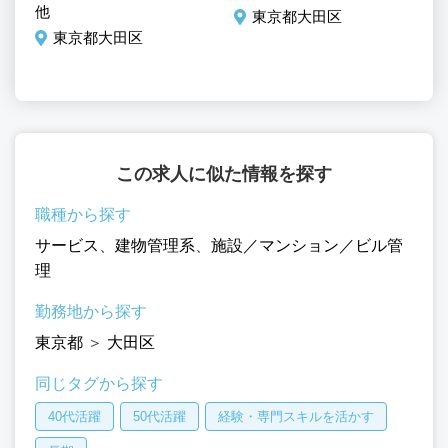
他
調
東京都大田区
東京都大田区
この求人に似た情報を探す
職種から探す
サービス
、
建物管理系
、
施設／マンション／ビル管
理
勤務地から探す
東京都
＞
大田区
同じタグから探す
40代活躍
50代活躍
経験・専門スキルを活かす