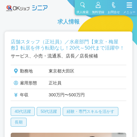
求人検索
無料登録
お問合せ
メニュー
求人情報
店舗スタッフ（正社員）／水産部門【東京・梅屋
敷】転居を伴う転勤なし！20代～50代まで活躍中！
サービス、小売・流通系、店長／店長候補
勤務地
東京都大田区
雇用形態
正社員
年収
300万円〜500万円
40代活躍
50代活躍
経験・専門スキルを活かす
長期